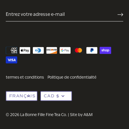
termes et conditions
Politique de confidentialité
Langue
Devise
FRANÇAIS
CAD $
© 2026
La Bonne Fille Fine Tea Co
.
| Site by
A&M